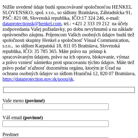
Nižšie uvedené údaje budú spracovávané spoločnosťou HENKEL
SLOVENSKO, spol. s r.o., so sídlom: Bratislava, Záhradnícka 91,
PSČ: 821 08, Slovenská republika, IČO:17 324 246, e-mail:
dataprotectionsk@henkel.com
, tel.: +421 2 333 19 212 na účely
zodpovedania Vašej požiadavky, po dobu nevyhnutnú a na základe
oprávneného záujmu. Príjemcom Vašich osobných údajov budú tiež
spoločnosti skupiny Henkel a spoločnosť Visual Communication,
s.r.o., so sídlom Karpatská 18, 811 05 Bratislava, Slovenská
republika, IČO: 35 785 365. Máte právo na prístup k
spracovávaným údajom, právo na ich opravu, blokovanie, výmaz
a právo vzniesť námietku proti spracovaniu týchto údajov. Máte tiež
právo podať sťažnosť dozornému orgánu, ktorým je Úrad na
ochranu osobných údajov so sídlom Hraničná 12, 820 07 Bratislava,
https://dataprotection.gov.sk/uoou/sk
.
Vaše meno
(povinné)
Váš email
(povinné)
Please leave this field empty.
Predmet