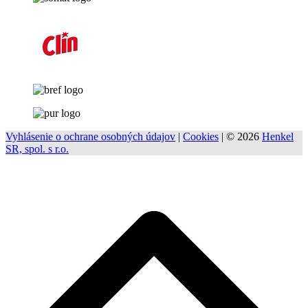
Vyhlásenie o ochrane osobných údajov
|
Cookies
| © 2026
Henkel
SR, spol. s r.o.